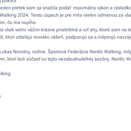
 pokora🙏🏻
 jeden pretek som sa snažila podať maximálny výkon a výsledko
Walking 2024. Tento úspech je pre mňa nielen odmenou za všet
tom, čo ma napĺňa❤️
i však velmi vážim krásne priateľstvá a vzťahy, ktoré som na te
í, ktorí zdieľajú rovnakú vášeň, podporujú sa a inšpirujú navz
kas Novotny, rodine, Športová Federácia Nordic Walking, môj
, ktorí boli súčasťou tejto nezabudnuteľnej sezóny, Nordic Wal
l!❤️❤️❤️
lking