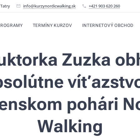
 Tatry
info@kurzynordicwalking.sk
+421 903 620 260
PROGRAMY
TERMÍNY KURZOV
INTERNETOVÝ OBCHOD
ruktorka Zuzka obh
solútne víťazstv
enskom pohári N
Walking