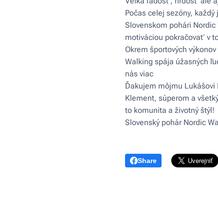
Veľká radosť, hrdosť ale aj
Počas celej sezóny, každý
Slovenskom pohári Nordic 
motiváciou pokračovať v 
Okrem športových výkonov s
Walking spája úžasných ľud
nás viac❤️❤️
Ďakujem môjmu Lukášovi Lu
Klement, súperom a všetkým
to komunita a životný štý
Slovenský pohár Nordic Wa
Share