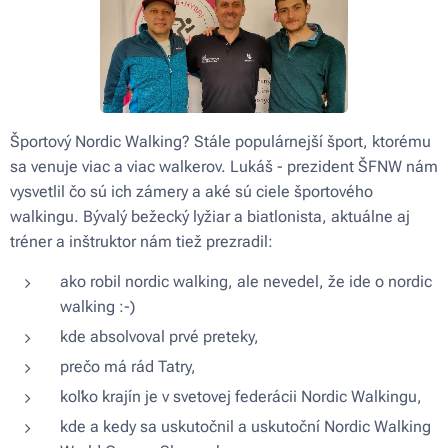
Športový Nordic Walking? Stále populárnejší šport, ktorému
sa venuje viac a viac walkerov. Lukáš - prezident ŠFNW nám
vysvetlil čo sú ich zámery a aké sú ciele športového
walkingu. Bývalý bežecký lyžiar a biatlonista, aktuálne aj
tréner a inštruktor nám tiež prezradil:
ako robil nordic walking, ale nevedel, že ide o nordic
walking :-)
kde absolvoval prvé preteky,
prečo má rád Tatry,
koľko krajín je v svetovej federácii Nordic Walkingu,
kde a kedy sa uskutočnil a uskutoční Nordic Walking