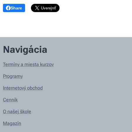
Share
Navigácia
Termíny a miesta kurzov
Programy
Internetový obchod
Cenník
O našej škole
Magazín