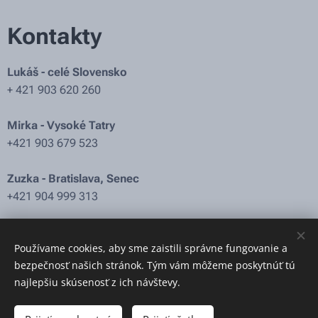
Kontakty
Lukáš - celé Slovensko
+ 421 903 620 260
Mirka - Vysoké Tatry
+421 903 679 523
Zuzka - Bratislava, Senec
+421 904 999 313
Mail: i
nfo@kurzynordicwalking.sk
Používame cookies, aby sme zaistili správne fungovanie a
bezpečnosť našich stránok. Tým vám môžeme poskytnúť tú
najlepšiu skúsenosť z ich návštevy.
Kurzy nordic walking Bratislava, Senec, Šamorín, Vysoké Tatry.
www.kurzynordicwalking.sk