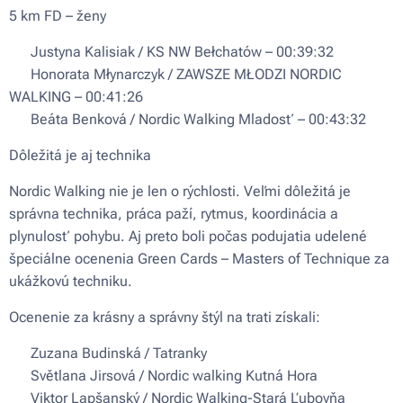
5 km FD – ženy
🥇 Justyna Kalisiak / KS NW Bełchatów – 00:39:32
🥈 Honorata Młynarczyk / ZAWSZE MŁODZI NORDIC
WALKING – 00:41:26
🥉 Beáta Benková / Nordic Walking Mladosť – 00:43:32
Dôležitá je aj technika
Nordic Walking nie je len o rýchlosti. Veľmi dôležitá je
správna technika, práca paží, rytmus, koordinácia a
plynulosť pohybu. Aj preto boli počas podujatia udelené
špeciálne ocenenia Green Cards – Masters of Technique za
ukážkovú techniku.
Ocenenie za krásny a správny štýl na trati získali:
🟢 Zuzana Budinská / Tatranky
🟢 Světlana Jirsová / Nordic walking Kutná Hora
🟢 Viktor Lapšanský / Nordic Walking-Stará Ľubovňa