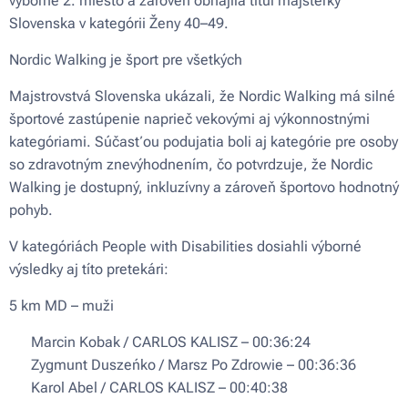
výborné 2. miesto a zároveň obhájila titul majsterky
Slovenska v kategórii Ženy 40–49.
Nordic Walking je šport pre všetkých
Majstrovstvá Slovenska ukázali, že Nordic Walking má silné
športové zastúpenie naprieč vekovými aj výkonnostnými
kategóriami. Súčasťou podujatia boli aj kategórie pre osoby
so zdravotným znevýhodnením, čo potvrdzuje, že Nordic
Walking je dostupný, inkluzívny a zároveň športovo hodnotný
pohyb.
V kategóriách People with Disabilities dosiahli výborné
výsledky aj títo pretekári:
5 km MD – muži
🥇 Marcin Kobak / CARLOS KALISZ – 00:36:24
🥈 Zygmunt Duszeńko / Marsz Po Zdrowie – 00:36:36
🥉 Karol Abel / CARLOS KALISZ – 00:40:38