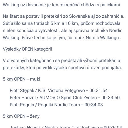
Walking už dávno nie je len rekreačná chôdza s paličkami.
Na štart sa postavili pretekári zo Slovenska aj zo zahraničia.
Súťažilo sa na tratiach 5 km a 10 km, pričom rozhodovala
nielen kondícia a vytrvalosť, ale aj správna technika Nordic
Walking. Práve technika je tým, čo robí z Nordic Walkingu .
Výsledky OPEN kategórií
V otvorených kategóriách sa predstavili výborní pretekári a
pretekárky, ktorí potvrdili vysokú športovú úroveň podujatia.
5 km OPEN – muži
🥇 Piotr Stępak / K.S. Victoria Potęgowo – 00:31:54
🥈 Peter Hanzel / AUMOVIO Sport Club Zvolen – 00:33:50
🥉 Piotr Rogula / Rogulki Nordic Team – 00:34:03
5 km OPEN – ženy
🥇 Justyna Nowak / Nordic Team Częstochowa – 00:36:04