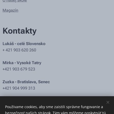
O našej škole
Magazín
Kontakty
Lukáš - celé Slovensko
+ 421 903 620 260
Mirka - Vysoké Tatry
+421 903 679 523
Zuzka - Bratislava, Senec
+421 904 999 313
Mail: i
nfo@kurzynordicwalking.sk
Používame cookies, aby sme zaistili správne fungovanie a
bezpečnosť našich stránok. Tým vám môžeme poskytnúť tú