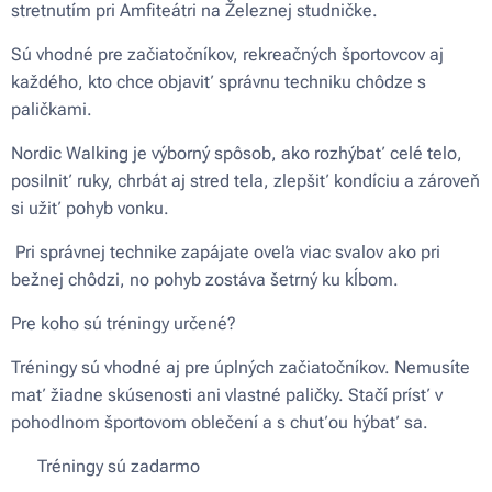
stretnutím pri Amfiteátri na Železnej studničke.
Sú vhodné pre začiatočníkov, rekreačných športovcov aj
každého, kto chce objaviť správnu techniku chôdze s
paličkami.
Nordic Walking je výborný spôsob, ako rozhýbať celé telo,
posilniť ruky, chrbát aj stred tela, zlepšiť kondíciu a zároveň
si užiť pohyb vonku.
Pri správnej technike zapájate oveľa viac svalov ako pri
bežnej chôdzi, no pohyb zostáva šetrný ku kĺbom.
Pre koho sú tréningy určené?
Tréningy sú vhodné aj pre úplných začiatočníkov. Nemusíte
mať žiadne skúsenosti ani vlastné paličky. Stačí prísť v
pohodlnom športovom oblečení a s chuťou hýbať sa.
✅ Tréningy sú zadarmo