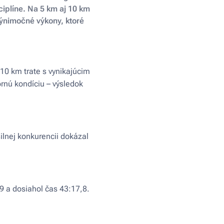
ciplíne. Na 5 km aj 10 km
 výnimočné výkony, ktoré
10 km trate s vynikajúcim
rnú kondíciu – výsledok
ilnej konkurencii dokázal
9 a dosiahol čas 43:17,8.