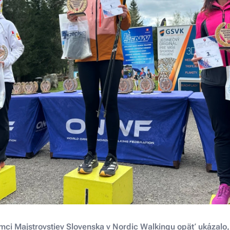
mci Majstrovstiev Slovenska v Nordic Walkingu opäť ukázalo