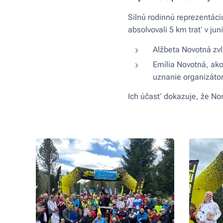
Silnú rodinnú reprezentáci
absolvovali 5 km trať v juni
Alžbeta Novotná zvl
Emília Novotná, ako
uznanie organizáto
Ich účasť dokazuje, že Nor