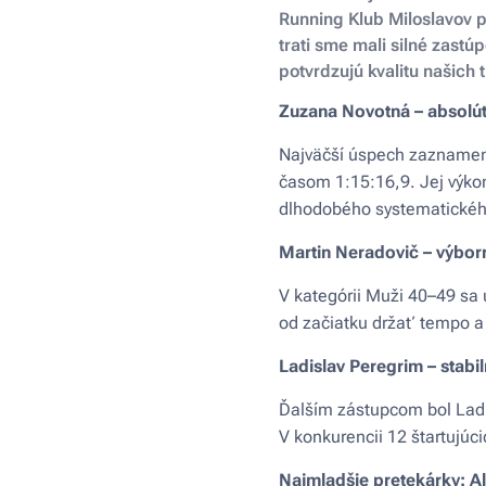
Running Klub Miloslavov pa
trati sme mali silné zastú
potvrdzujú kvalitu našich
Zuzana Novotná – absolút
Najväčší úspech zaznamena
časom 1:15:16,9. Jej výkon
dlhodobého systematickéh
Martin Neradovič – výbor
V kategórii Muži 40–49 sa 
od začiatku držať tempo a 
Ladislav Peregrim – stabi
Ďalším zástupcom bol Ladis
V konkurencii 12 štartujúci
Najmladšie pretekárky: A