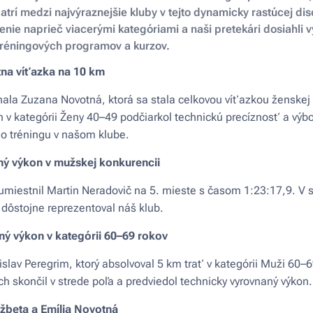
trí medzi najvýraznejšie kluby v tejto dynamicky rastúcej dis
penie naprieč viacerými kategóriami a naši pretekári dosiahli
 tréningových programov a kurzov.
na víťazka na 10 km
la Zuzana Novotná, ktorá sa stala celkovou víťazkou ženskej 
 v kategórii Ženy 40–49 podčiarkol technickú precíznosť a výbo
o tréningu v našom klube.
ný výkon v mužskej konkurencii
umiestnil Martin Neradovič na 5. mieste s časom 1:23:17,9. V s
dôstojne reprezentoval náš klub.
lný výkon v kategórii 60–69 rokov
lav Peregrim, ktorý absolvoval 5 km trať v kategórii Muži 60–6
ch skončil v strede poľa a predviedol technicky vyrovnaný výkon.
lžbeta a Emília Novotná