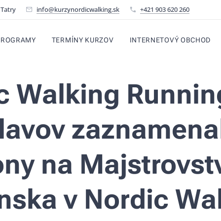
 Tatry
info@kurzynordicwalking.sk
+421 903 620 260
PROGRAMY
TERMÍNY KURZOV
INTERNETOVÝ OBCHOD
c Walking Runnin
lavov zaznamenal
ony na Majstrovst
nska v Nordic Wa