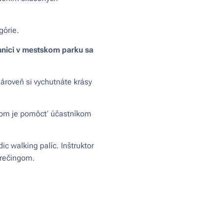
górie.
mnici v mestskom parku sa
zároveň si vychutnáte krásy
ieľom je pomôcť účastníkom
c walking palíc. Inštruktor
trečingom.