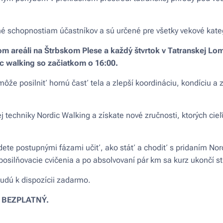
é schopnostiam účastníkov a sú určené pre všetky vekové kate
 areáli na Štrbskom Plese a každý štvrtok v Tatranskej Lo
c walking so začiatkom o 16:00.
ôže posilniť hornú časť tela a zlepší koordináciu, kondíciu a 
j techniky Nordic Walking a získate nové zručnosti, ktorých c
dete postupnými fázami učiť, ako stáť a chodiť s pridaním Nordi
posilňovacie cvičenia a po absolvovaní pár km sa kurz ukončí s
budú k dispozícii zadarmo.
BEZPLATNÝ.