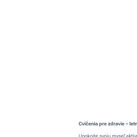
Cvičenia pre zdravie – let
Upokojte svoju myseľ aktí