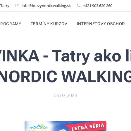
 Tatry
info@kurzynordicwalking.sk
+421 903 620 260
PROGRAMY
TERMÍNY KURZOV
INTERNETOVÝ OBCHOD
NKA - Tatry ako l
NORDIC WALKIN
06.07.2023