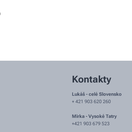
Kontakty
Lukáš - celé Slovensko
+ 421 903 620 260
Mirka - Vysoké Tatry
+421 903 679 523