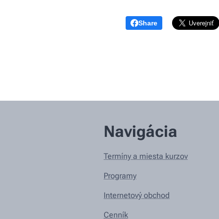
Share
Navigácia
Termíny a miesta kurzov
Programy
Internetový obchod
Cenník