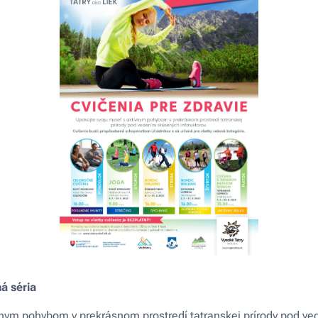
ná séria
vnym pohybom v prekrásnom prostredí tatranskej prírody pod v