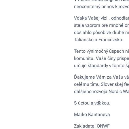
neoceniteľný prínos k rozv
Vďaka Vašej vízii, odhodl
stala vzorom pre mnohé or
dosiahlo pôsobivé druhé mi
Taliansko a Francúzsko.
Tento výnimočný úspech nie
komunitu. Vaše činy prispe
určuje štandardy v tomto šp
Ďakujeme Vám za Vašu váš
celému tímu Slovenskej fe
ďalšieho rozvoja Nordic W
S úctou a vďakou,
Marko Kantaneva
Zakladateľ ONWF