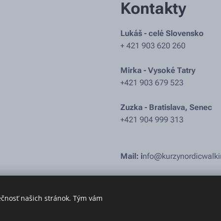
Kontakty
Lukáš - celé Slovensko
+ 421 903 620 260
Mirka - Vysoké Tatry
+421 903 679 523
Zuzka - Bratislava, Senec
+421 904 999 313
Mail: i
nfo@kurzynordicwalki
ečnosť našich stránok. Tým vám
Kurzy nordic walking Bratislava, Senec, Šamorín, Vysoké Tatry.
www.kurzynordicwalking.sk
Cookie