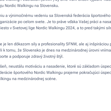
oju Nordic Walkingu na Slovensku.
aniu a výnimočnému vedeniu sa Slovenská federácia športovéh
ganizácie po celom svete. Je to práve vďaka Vašej práci a nas
esto v Svetovej lige Nordic Walkingu 2024, a to pred takými sil
 je len dôkazom sily a profesionality SFNW, ale aj inšpiráciou 
li k tomu, že Slovensko je dnes na medzinárodnej úrovni vníman
orte a podporuje zdravý životný štýl.
eň, neustálu motiváciu a nasadenie, ktoré sú základom úspec
derácie športového Nordic Walkingu prajeme pokračujúci úspec
alkingu na medzinárodnej scéne.