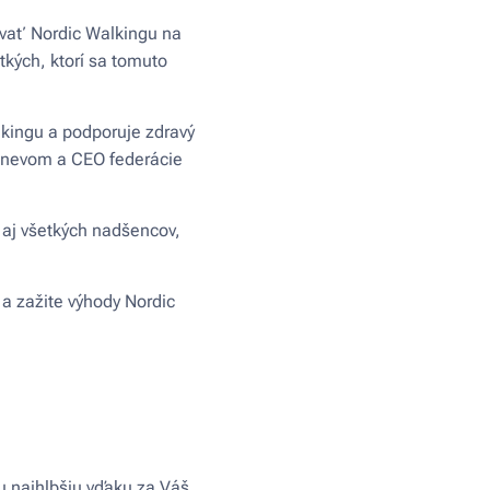
ovať Nordic Walkingu na
tkých, ktorí sa tomuto
lkingu a podporuje zdravý
anevom a CEO federácie
 aj všetkých nadšencov,
 a zažite výhody Nordic
u najhlbšiu vďaku za Váš