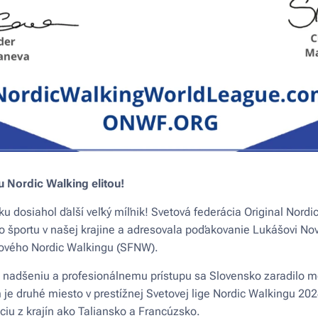
 Nordic Walking elitou!
u dosiahol ďalší veľký míľnik! Svetová federácia Original Nordi
o športu v našej krajine a adresovala poďakovanie Lukášovi No
tového Nordic Walkingu (SFNW).
, nadšeniu a profesionálnemu prístupu sa Slovensko zaradilo m
e druhé miesto v prestížnej Svetovej lige Nordic Walkingu 2024
ciu z krajín ako Taliansko a Francúzsko.