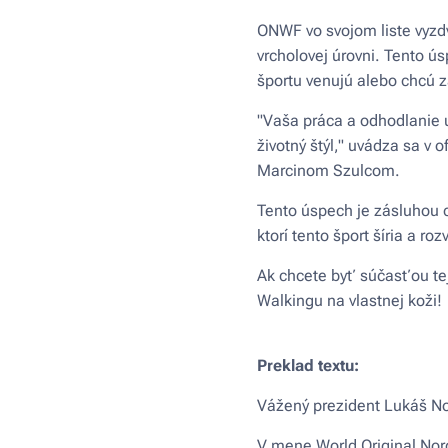
ONWF vo svojom liste vyzdv
vrcholovej úrovni. Tento ú
športu venujú alebo chcú 
"Vaša práca a odhodlanie u
životný štýl," uvádza sa 
Marcinom Szulcom.
Tento úspech je zásluhou c
ktorí tento šport šíria a rozv
Ak chcete byť súčasťou tej
Walkingu na vlastnej koži!
Preklad textu:
Vážený prezident Lukáš No
V mene World Original Nor