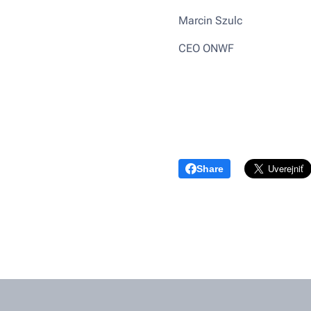
Marcin Szulc
CEO ONWF
Share