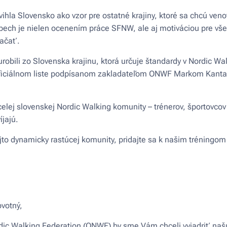
ihla Slovensko ako vzor pre ostatné krajiny, ktoré sa chcú ven
spech je nielen ocenením práce SFNW, ale aj motiváciou pre vše
začať.
robili zo Slovenska krajinu, ktorá určuje štandardy v Nordic Wa
v oficiálnom liste podpísanom zakladateľom ONWF Markom Kant
elej slovenskej Nordic Walking komunity – trénerov, športovcov
íjajú.
to dynamicky rastúcej komunity, pridajte sa k našim tréningom
votný,
dic Walking Federation (ONWF) by sme Vám chceli vyjadriť naš