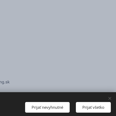
ng.sk
Prijať nevyhnutné
Prijať všetko
s