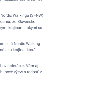
o Nordic Walkingu (SFNW)
adeniu, že Slovensko
nými krajinami, akými sú
pre celú Nordic Walking
é ako krajina, ktorá
hov federácie. Vám aj
h, nové výzvy a radosť z