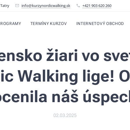
 Tatry
info@kurzynordicwalking.sk
+421 903 620 260
PROGRAMY
TERMÍNY KURZOV
INTERNETOVÝ OBCHOD
ensko žiari vo sve
ic Walking lige!
ocenila náš úspec
02.03.2025