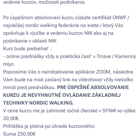
vedenie kurzov, možnosti podnikania
Po úspešnom absolvovaní kurzu získate certifikát ONWF /
najväčšej nordic walking federácie na svete / ktorý Vás
oprávňuje k výučbe a vedeniu kurzov NW ako aj na
podnikanie v oblasti NW.
Kurz bude prebiehať :
- online prednášky vždy a praktická časť v Trnave / Kamenný
mlyn.
Poprosíme Vás o nainštalovanie aplikácie ZOOM, následne
Vám bude na mail zaslaný link na videohovor vždy niekoľko
minút pred prednáškou.
PRE ÚSPEŠNÉ ABSOLVOVANIE
KURZU JE NEVYHNUTNÉ OVLÁDANIE ZÁKLADNEJ
TECHNIKY NORDIC WALKING.
V cene kurzu nie je zahrnuté ročné členské v SFNW vo výške
20,00€.
Prihláška je platná po úhrade kurzovného:
Suma 250,00€