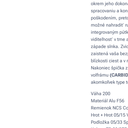
okrem jeho dokona
spracovaniu a konš
poškodením, pret
možné nahradiť r
integrovaným pút
viditeľnosť v tme
západe slnka. Zvid
zaistená vaša bez
blízkosti ciest a 
Nakoniec špička z
volfrámu
(CARBID
akomkoľvek type t
Váha 200
Materiál Alu F56
Remienok NCS Co
Hrot + Hrot 05/15 
Podložka 05/33 Sp