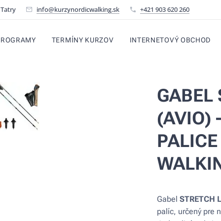
 Tatry
info@kurzynordicwalking.sk
+421 903 620 260
PROGRAMY
TERMÍNY KURZOV
INTERNETOVÝ OBCHOD
GABEL 
(AVIO)
PALICE
WALKI
Gabel
STRETCH L
palíc, určený pre 