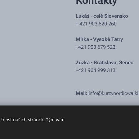
Kontakty
Lukáš - celé Slovensko
+ 421 903 620 260
Mirka - Vysoké Tatry
+421 903 679 523
Zuzka - Bratislava, Senec
+421 904 999 313
Mail: i
nfo@kurzynordicwalki
ečnosť našich stránok. Tým vám
Kurzy nordic walking Bratislava, Senec, Šamorín, Vysoké Tatry.
www.kurzynordicwalking.sk
Cookie