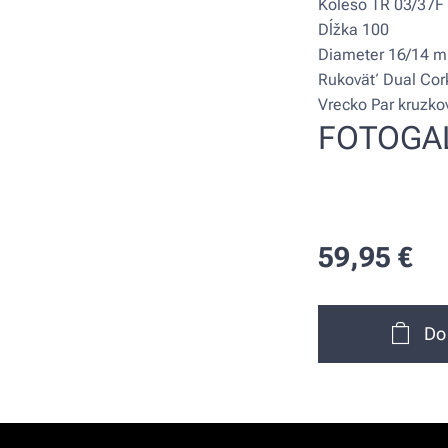
Koleso TR 03/37F
Dĺžka 100
Diameter 16/14 
Rukoväť Dual Cor
Vrecko Par kruzko
FOTOGA
59,95
€
Do