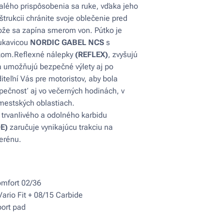
lého prispôsobenia sa ruke, vďaka jeho
trukcii chránite svoje oblečenie pred
ože sa zapína smerom von. Pútko je
ukavicou
NORDIC GABEL NCS
s
kom.Reflexné nálepky
(REFLEX)
, zvyšujú
 a umožňujú bezpečné výlety aj po
iteľní Vás pre motoristov, aby bola
pečnosť aj vo večerných hodinách, v
v mestských oblastiach.
 trvanlivého a odolného karbidu
E)
zaručuje vynikajúcu trakciu na
erénu.
mfort 02/36
Vario Fit + 08/15 Carbide
ort pad