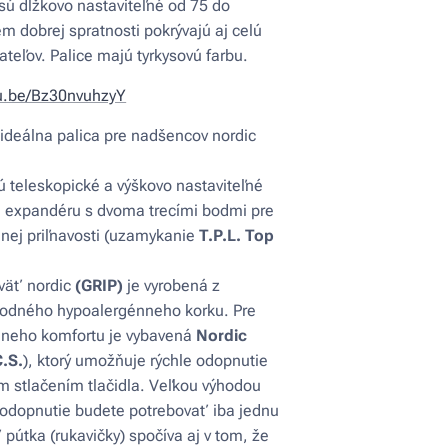
sú dĺžkovo nastaviteľné od 75 do
m dobrej spratnosti pokrývajú aj celú
ateľov. Palice majú tyrkysovú farbu.
tu.be/Bz30nvuhzyY
 ideálna palica pre nadšencov nordic
ú teleskopické a výškovo nastaviteľné
 expandéru s dvoma trecími bodmi pre
nej priľnavosti (uzamykanie
T.P.L. Top
väť nordic
(GRIP)
je vyrobená z
rodného hypoalergénneho korku. Pre
lneho komfortu je vybavená
Nordic
C.S.
), ktorý umožňuje rýchle odopnutie
 stlačením tlačidla. Veľkou výhodou
 odopnutie budete potrebovať iba jednu
pútka (rukavičky) spočíva aj v tom, že