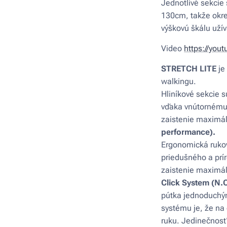
Jednotlivé sekcie 
130cm, takže okre
výškovú škálu užív
Video
https://you
STRETCH LITE
je
walkingu.
Hliníkové sekcie s
vďaka vnútornému
zaistenie maximál
performance).
Ergonomická ruko
priedušného a prí
zaistenie maximá
Click System (N.
pútka jednoduchým
systému je, že na
ruku. Jedinečnosť 