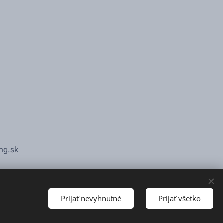
ng.sk
Prijať nevyhnutné
Prijať všetko
s