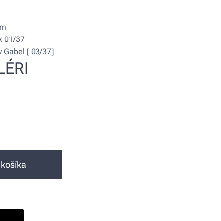
mm
k 01/37
v Gabel [ 03/37]
LÉRI
 košíka